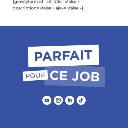
[gravityform id= »5″ title= »false »
description= »false » ajax= »false »]