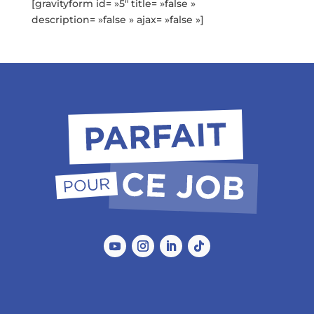
[gravityform id= »5″ title= »false »
description= »false » ajax= »false »]