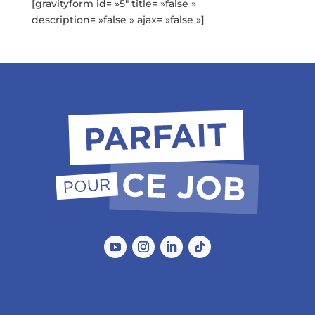
[gravityform id= »5″ title= »false »
description= »false » ajax= »false »]