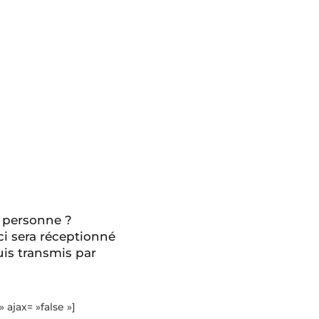
 personne ?
ci sera réceptionné
is transmis par
» ajax= »false »]