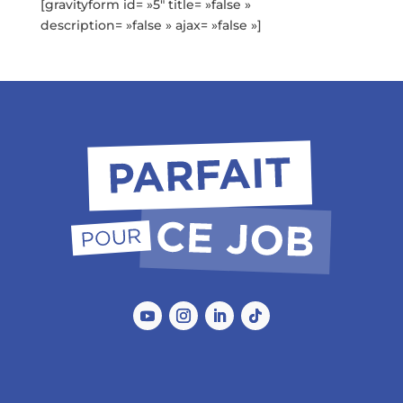
[gravityform id= »5″ title= »false »
description= »false » ajax= »false »]