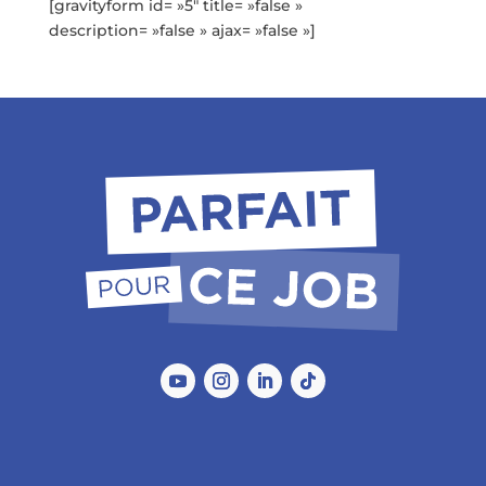
[gravityform id= »5″ title= »false »
description= »false » ajax= »false »]