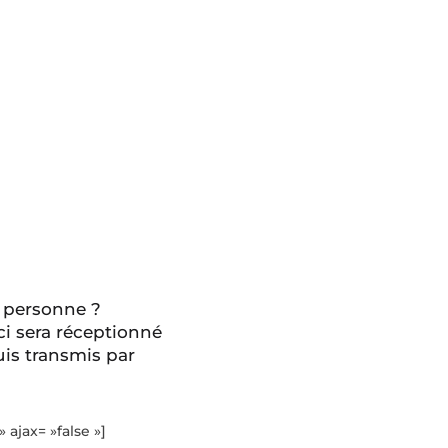
 personne ?
ci sera réceptionné
is transmis par
» ajax= »false »]