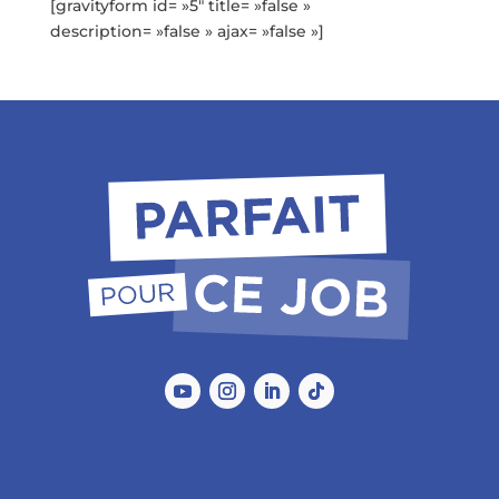
[gravityform id= »5″ title= »false »
description= »false » ajax= »false »]