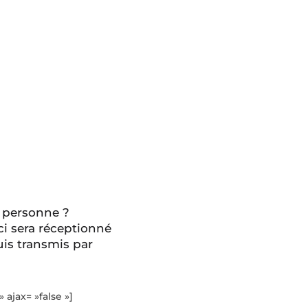
 personne ?
ci sera réceptionné
is transmis par
» ajax= »false »]