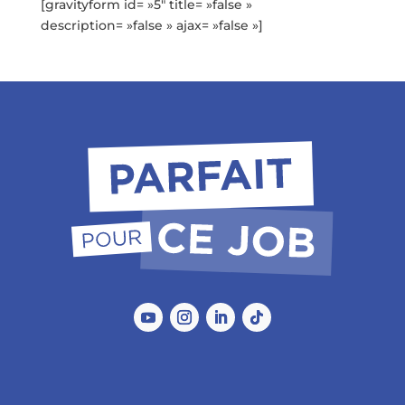
[gravityform id= »5″ title= »false »
description= »false » ajax= »false »]