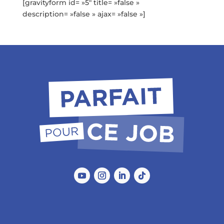
[gravityform id= »5″ title= »false »
description= »false » ajax= »false »]