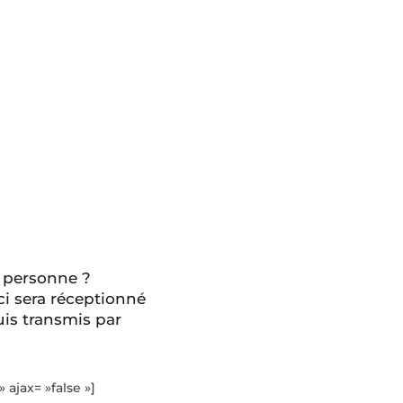
 personne ?
ci sera réceptionné
is transmis par
» ajax= »false »]