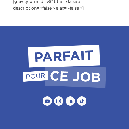
[gravityform id= »5″ title= »false »
description= »false » ajax= »false »]