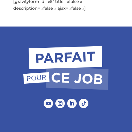
[gravityform id= »5″ title= »false »
description= »false » ajax= »false »]