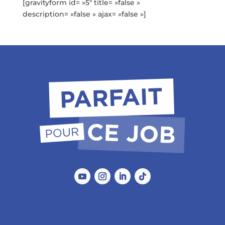
[gravityform id= »5″ title= »false »
description= »false » ajax= »false »]