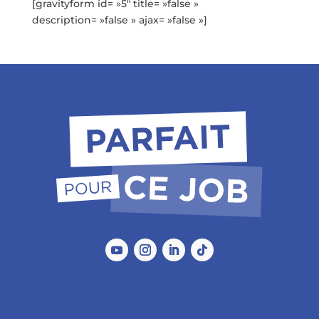
[gravityform id= »5″ title= »false »
description= »false » ajax= »false »]