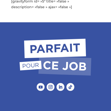
[gravityform id= »5″ title= »false »
description= »false » ajax= »false »]