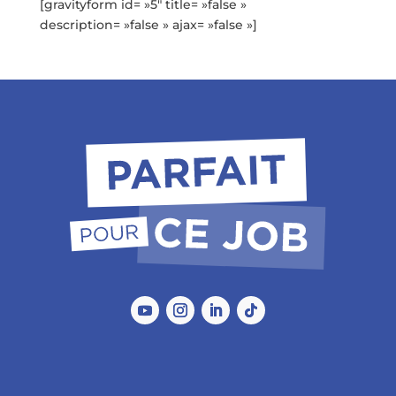
[gravityform id= »5″ title= »false »
description= »false » ajax= »false »]