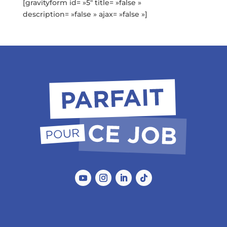
[gravityform id= »5″ title= »false »
description= »false » ajax= »false »]