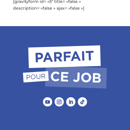
[gravityform id= »5″ title= »false »
description= »false » ajax= »false »]