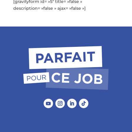
[gravityform id= »5″ title= »false »
description= »false » ajax= »false »]