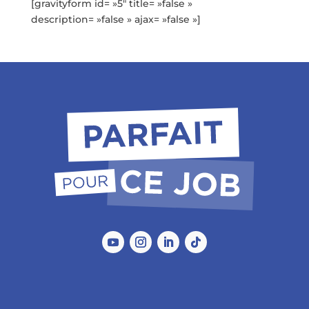
[gravityform id= »5″ title= »false »
description= »false » ajax= »false »]