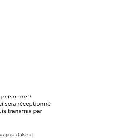
 personne ?
ci sera réceptionné
is transmis par
» ajax= »false »]