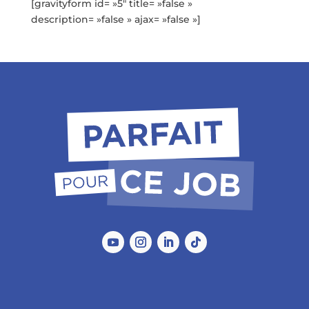
[gravityform id= »5″ title= »false »
description= »false » ajax= »false »]