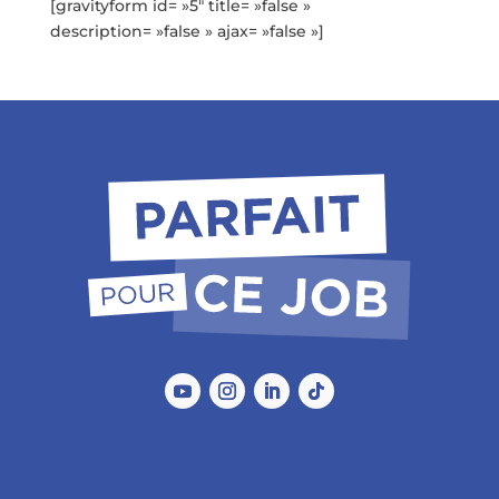
[gravityform id= »5″ title= »false »
description= »false » ajax= »false »]