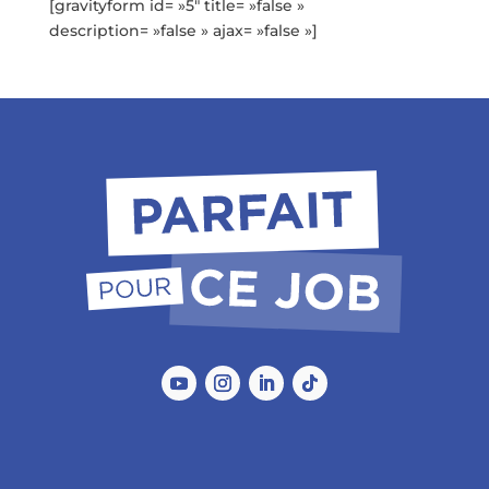
[gravityform id= »5″ title= »false »
description= »false » ajax= »false »]