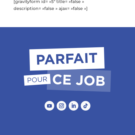
[gravityform id= »5″ title= »false »
description= »false » ajax= »false »]