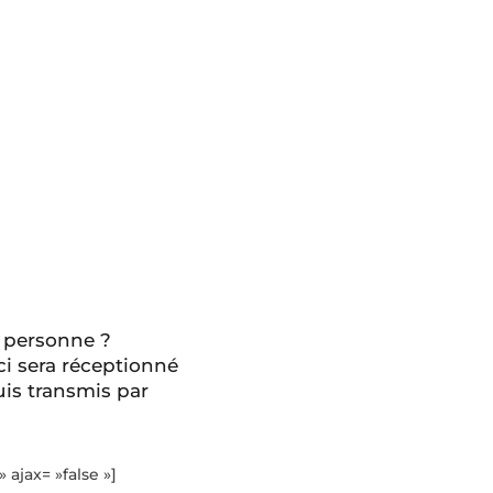
 personne ?
ci sera réceptionné
is transmis par
» ajax= »false »]