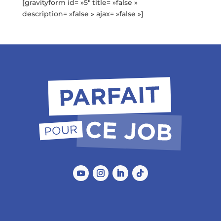
[gravityform id= »5″ title= »false »
description= »false » ajax= »false »]