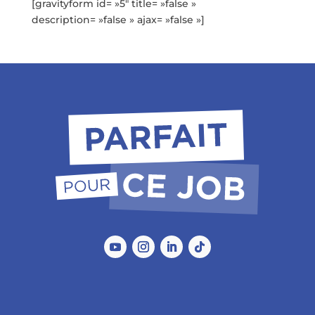
[gravityform id= »5″ title= »false »
description= »false » ajax= »false »]