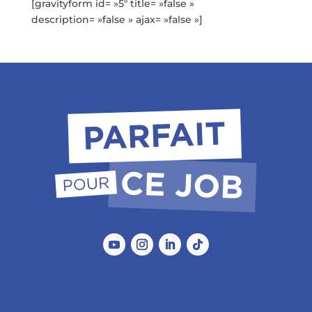
[gravityform id= »5″ title= »false »
description= »false » ajax= »false »]