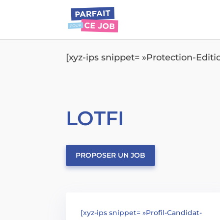
[xyz-ips snippet= »Protection-Edit
LOTFI
PROPOSER UN JOB
[xyz-ips snippet= »Profil-Candidat-