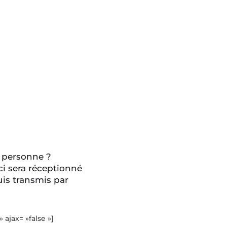
 personne ?
ci sera réceptionné
is transmis par
» ajax= »false »]