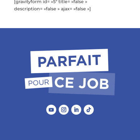
[gravityform id= »5″ title= »false »
description= »false » ajax= »false »]