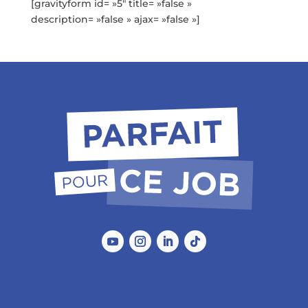
[gravityform id= »5″ title= »false »
description= »false » ajax= »false »]