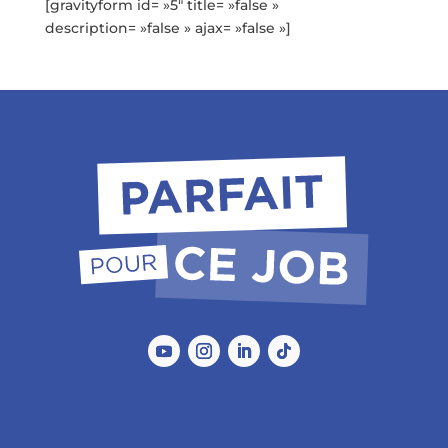
[gravityform id= »5″ title= »false »
description= »false » ajax= »false »]