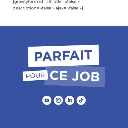
[gravityform id= »5″ title= »false »
description= »false » ajax= »false »]