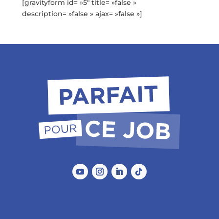
[gravityform id= »5″ title= »false »
description= »false » ajax= »false »]