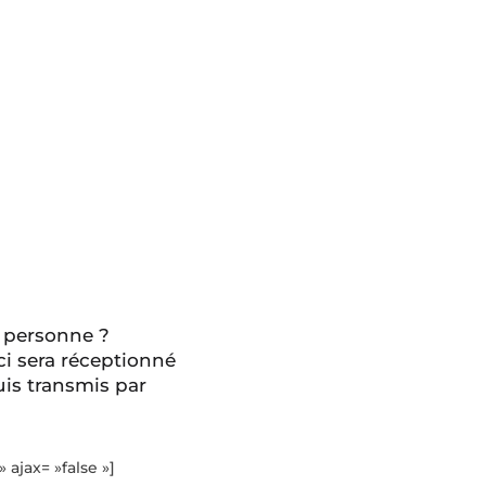
 personne ?
ci sera réceptionné
is transmis par
» ajax= »false »]