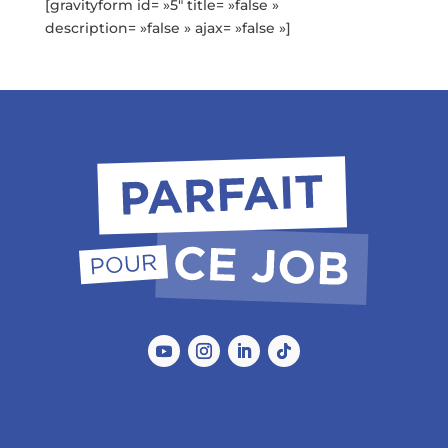
[gravityform id= »5″ title= »false »
description= »false » ajax= »false »]