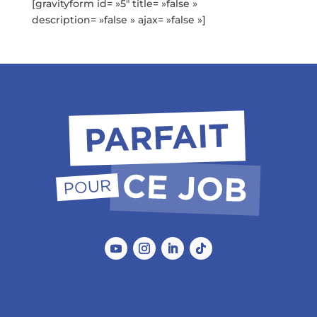
[gravityform id= »5″ title= »false »
description= »false » ajax= »false »]