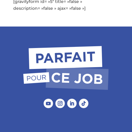
[gravityform id= »5″ title= »false »
description= »false » ajax= »false »]