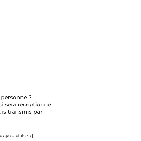
 personne ?
ci sera réceptionné
is transmis par
» ajax= »false »]