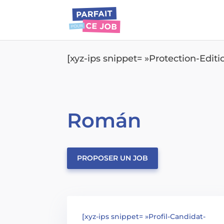
[xyz-ips snippet= »Protection-Edit
Román
PROPOSER UN JOB
[xyz-ips snippet= »Profil-Candidat-