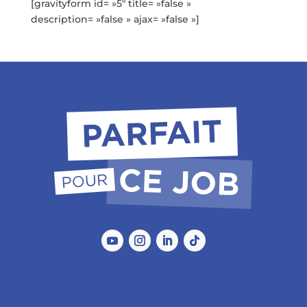
[gravityform id= »5″ title= »false »
description= »false » ajax= »false »]