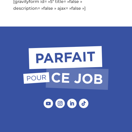
[gravityform id= »5″ title= »false »
description= »false » ajax= »false »]