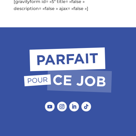
[gravityform id= »5″ title= »false »
description= »false » ajax= »false »]