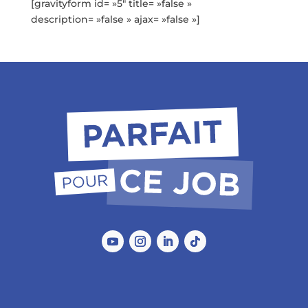
[gravityform id= »5″ title= »false »
description= »false » ajax= »false »]