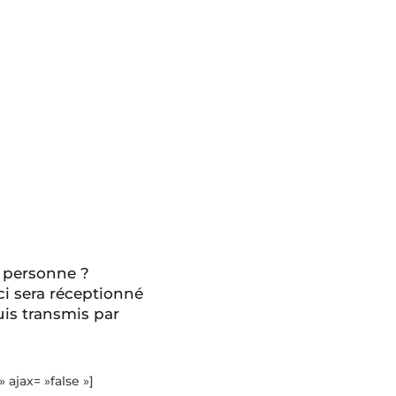
 personne ?
ci sera réceptionné
is transmis par
» ajax= »false »]