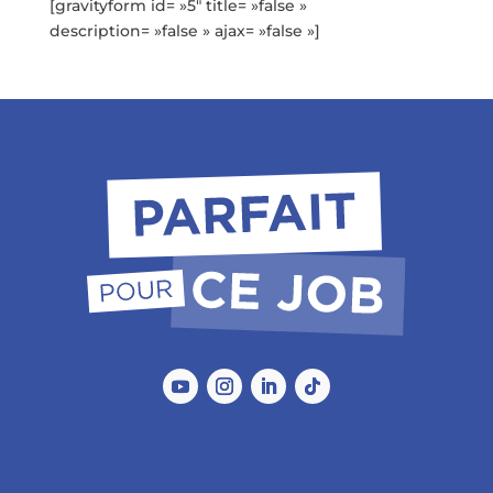
[gravityform id= »5″ title= »false »
description= »false » ajax= »false »]