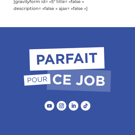
[gravityform id= »5″ title= »false »
description= »false » ajax= »false »]