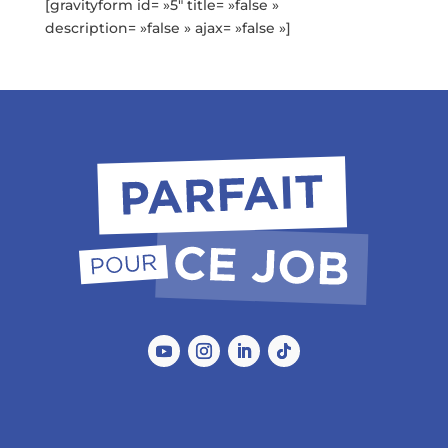
[gravityform id= »5″ title= »false »
description= »false » ajax= »false »]